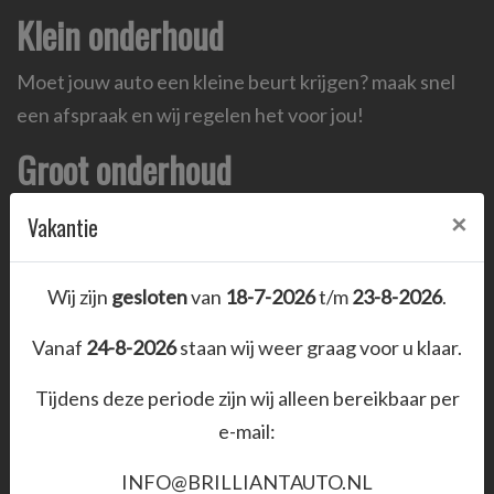
Klein onderhoud
Moet jouw auto een kleine beurt krijgen? maak snel
een afspraak en wij regelen het voor jou!
Groot onderhoud
Om jouw auto in top conditie te houden zul je
×
Vakantie
geregeld een groot onderhoud moeten verichten. Wij
hanteren scherpe transparante prijzen met een
Wij zijn
gesloten
van
18-7-2026
t/m
23-8-2026
.
goede service.
Vanaf
24-8-2026
staan wij weer graag voor u klaar.
Afspraak wensen
Tijdens deze periode zijn wij alleen bereikbaar per
Soort afspraak
e-mail:
APK
INFO@BRILLIANTAUTO.NL
Kleine beurt