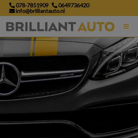
078-7851909
0649736420
info@brilliantauto.nl