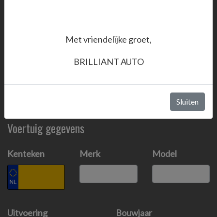
Grote beurt
Kleine beurt + APK
Grote beurt + APK
Met vriendelijke groet,
Overig
BRILLIANT AUTO
Gewenste datum
Sluiten
Voertuig gegevens
Kenteken
Merk
Model
Uitvoering
Bouwjaar