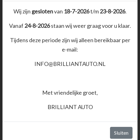
Bekijk ook eens onze website www.brilliantauto.nl
APK vervaldatum
06-02-2027
Wij zijn
gesloten
van
18-7-2026
t/m
23-8-2026
.
voor nog meer aanbod van voordelige en
Tellerstand
247.482 KM
betrouwbare auto's!
Vanaf
24-8-2026
staan wij weer graag voor u klaar.
Carrosserie
Station
Kleur
Zwart
Tijdens deze periode zijn wij alleen bereikbaar per
WIJ WILLEN U VRIENDELIJK VERZOEKEN OM
Bekleding
Stof
e-mail:
ALLEEN EEN AFSPRAAK TE MAKEN BIJ SERIEUZE
Interieurkleur
Zwart
INTERESSE!!
INFO@BRILLIANTAUTO.NL
Aantal deuren
5
Aantal zitplaatsen
5
De afspraken kunnen we inplannen tijdens onze
Gewicht
1352 kg
openingstijden zoals hieronder vermeld.
Met vriendelijke groet,
Maximum massa geremd
1400 kg
BELANGRIJK; Heeft u serieuze interesse? Neem dan
BRILLIANT AUTO
Motorrijtuigenbelasting
€ 462 - 483 per kwartaal
contact met ons op voor een afspraak! Wij zetten de
auto dan graag voor u klaar.
Aantal sleutels
2
Aantal handzenders
2
Sluiten
Maandag 10;00 - 16:30 uur (alleen op afspraak)