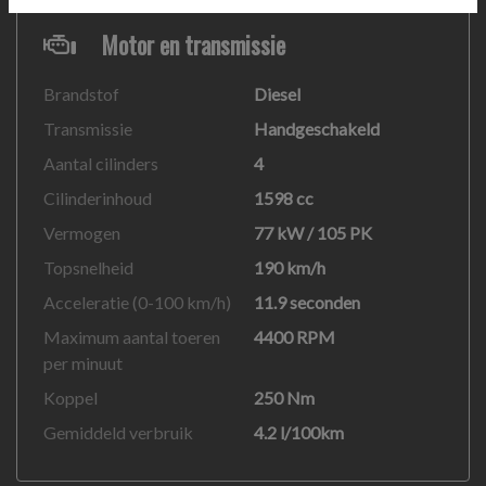
Dinsdag 10:00 - 16:30 uur (alleen op afspraak)
Motor en transmissie
Woensdag 10:00 - 16:30 uur (alleen op afspraak)
Donderdag 10:00 - 16:30 uur (alleen op afspraak)
Brandstof
Diesel
Vrijdag 10:00 - 16:30 uur (alleen op afspraak)
Transmissie
Handgeschakeld
Zaterdag 12:00 - 15:00 uur (alleen op afspraak)
Aantal cilinders
4
Zondag Gesloten
Cilinderinhoud
1598 cc
Vermogen
77 kW / 105 PK
We hebben ons uiterste best gedaan om alle
Topsnelheid
190 km/h
informatie in deze advertentie correct weer te geven.
Acceleratie (0-100 km/h)
11.9 seconden
Er kunnen echter geen rechten worden ontleend aan
Maximum aantal toeren
4400 RPM
de verstrekte informatie in de advertentie. Vertrouw
per minuut
niet alleen op deze informatie maar controleer altijd
Koppel
250 Nm
zelf de zaken welke voor jou belangrijk zijn en je
Gemiddeld verbruik
4.2 l/100km
beslissing zouden kunnen beïnvloeden. Neem contact
op met de verkoper voor aanvullende vragen.