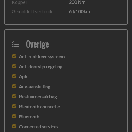
Koppel
200 Nm
niet alleen op deze informatie maar controleer altijd
Gemiddeld verbruik
6 l/100km
zelf de zaken welke voor jou belangrijk zijn en je
beslissing zouden kunnen beïnvloeden. Neem contact
op met de verkoper voor aanvullende vragen.
Overige
Anti blokkeer systeem
Anti doorslip regeling
Apk
Aux-aansluiting
Bestuurdersairbag
Bleutooth connectie
Bluetooth
Connected services