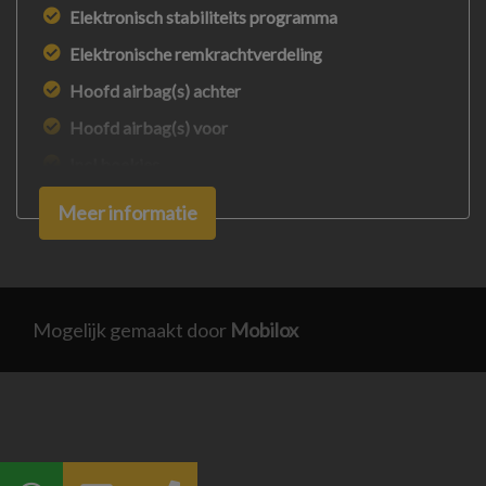
Elektronisch stabiliteits programma
Elektronische remkrachtverdeling
Hoofd airbag(s) achter
Hoofd airbag(s) voor
Incl boekjes
Nationale autopas
Meer informatie
Onderhoudsboekjes aanwezig
Passagiersairbag
Usb aansluiting
Mogelijk gemaakt door
Mobilox
Zeer nette auto
Zij airbag(s) voor
Exterieur
Bi-xenon koplampen