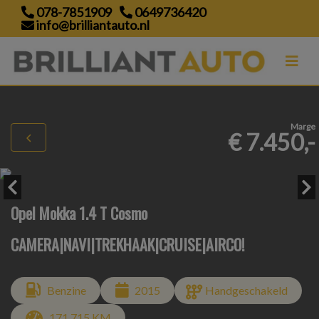
078-7851909
0649736420
info@brilliantauto.nl
Marge
€ 7.450,-
Opel Mokka 1.4 T Cosmo
CAMERA|NAVI|TREKHAAK|CRUISE|AIRCO!
Benzine
2015
Handgeschakeld
171.715 KM